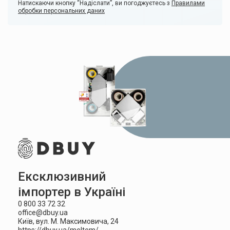
Натискаючи кнопку “Надіслати”, ви погоджуєтесь з
Правилами
обробки персональних даних
Ексклюзивний
імпортер в Україні
0 800 33 72 32
office@dbuy.ua
Київ, вул. М. Максимовича, 24
https://dbuy.ua/meltem/