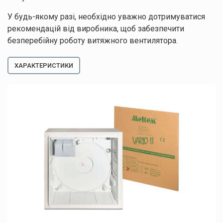
Залишайте заявку
У будь-якому разі, необхідно уважно дотримуватися
Ми зв’яжемося з вами найближчим часом.
рекомендацій від виробника, щоб забезпечити
безперебійну роботу витяжного вентилятора.
ХАРАКТЕРИСТИКИ
Натискаючи кнопку “Надіслати”, ви погоджуєтесь з
Правилами обробки
персональних даних
Дякуємо
за заявку!
Ваші дані
успішно
надіслані!