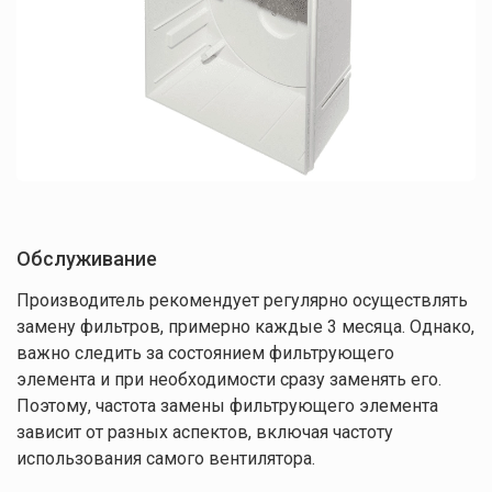
Нажимая кнопку "Отправить", вы соглашаетесь с
Правилами обработки
персональных данных
Спасибо
за заявку!
Обслуживание
Ваши данные
успешно
Производитель рекомендует регулярно осуществлять
отправлены!
замену фильтров, примерно каждые 3 месяца. Однако,
важно следить за состоянием фильтрующего
элемента и при необходимости сразу заменять его.
Поэтому, частота замены фильтрующего элемента
зависит от разных аспектов, включая частоту
использования самого вентилятора.