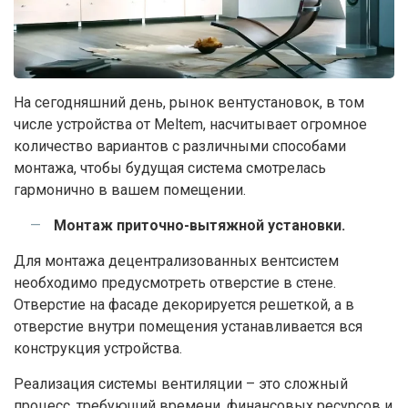
На сегодняшний день, рынок вентустановок, в том
числе устройства от Meltem, насчитывает огромное
количество вариантов с различными способами
монтажа, чтобы будущая система смотрелась
гармонично в вашем помещении.
Монтаж приточно-вытяжной установки.
Оставляйте заявку
Для монтажа децентрализованных вентсистем
Мы свяжемся с вами в ближайшее время.
необходимо предусмотреть отверстие в стене.
Отверстие на фасаде декорируется решеткой, а в
отверстие внутри помещения устанавливается вся
конструкция устройства.
Реализация системы вентиляции – это сложный
процесс, требующий времени, финансовых ресурсов и