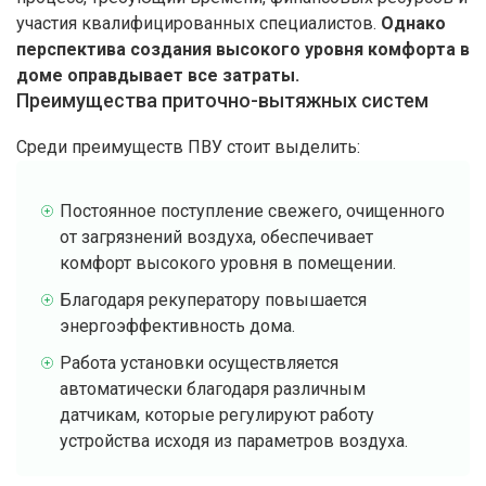
Нажимая кнопку "Отправить", вы соглашаетесь с
Правилами обработки
участия квалифицированных специалистов.
Однако
персональных данных
перспектива создания высокого уровня комфорта в
доме оправдывает все затраты.
Преимущества приточно-вытяжных систем
Среди преимуществ ПВУ стоит выделить:
Постоянное поступление свежего, очищенного
от загрязнений воздуха, обеспечивает
комфорт высокого уровня в помещении.
Спасибо
за заявку!
Благодаря рекуператору повышается
энергоэффективность дома.
Ваши данные
успешно
Работа установки осуществляется
отправлены!
автоматически благодаря различным
датчикам, которые регулируют работу
устройства исходя из параметров воздуха.